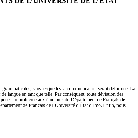
TS DE L’UNIVERSITÉ DE L’ETAT
t
gles grammaticales, sans lesquelles la communication serait déformée. La
as de langue en tant que telle. Par conséquent, toute déviation des
ent poser un problème aux étudiants du Département de Français de
épartement de Français de l’Université d’État d’Imo. Enfin, nous