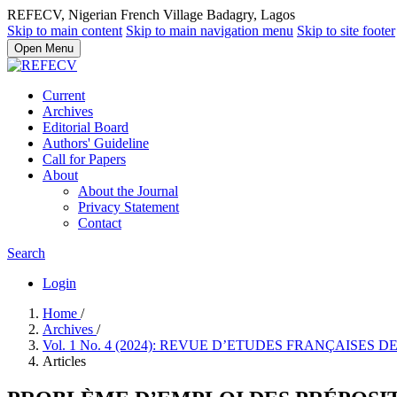
REFECV, Nigerian French Village Badagry, Lagos
Skip to main content
Skip to main navigation menu
Skip to site footer
Open Menu
Current
Archives
Editorial Board
Authors' Guideline
Call for Papers
About
About the Journal
Privacy Statement
Contact
Search
Login
Home
/
Archives
/
Vol. 1 No. 4 (2024): REVUE D’ETUDES FRANÇAISES 
Articles