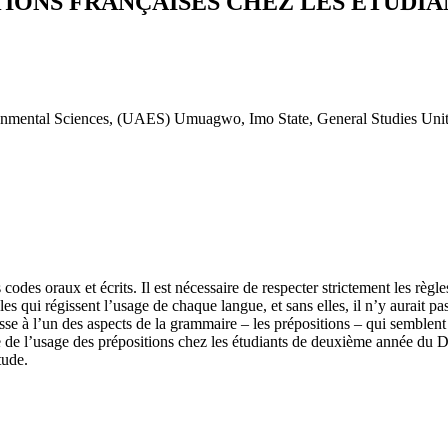
ONS FRANÇAISES CHEZ LES ETUDIAN
ronmental Sciences, (UAES) Umuagwo, Imo State, General Studies Uni
codes oraux et écrits. Il est nécessaire de respecter strictement les rè
gles qui régissent l’usage de chaque langue, et sans elles, il n’y aurait p
esse à l’un des aspects de la grammaire – les prépositions – qui sembl
 de l’usage des prépositions chez les étudiants de deuxième année du D
tude.