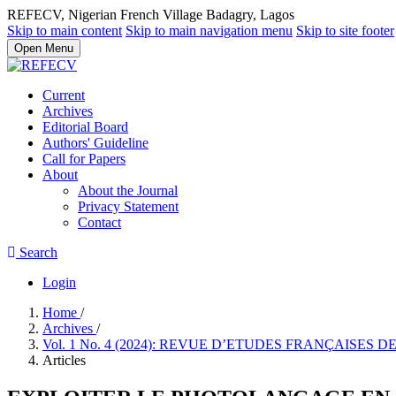
REFECV, Nigerian French Village Badagry, Lagos
Skip to main content
Skip to main navigation menu
Skip to site footer
Open Menu
Current
Archives
Editorial Board
Authors' Guideline
Call for Papers
About
About the Journal
Privacy Statement
Contact
Search
Login
Home
/
Archives
/
Vol. 1 No. 4 (2024): REVUE D’ETUDES FRANÇAISES 
Articles