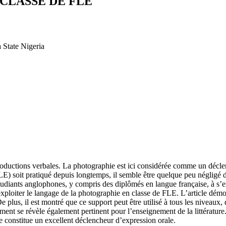
CLASSE DE FLE
 State Nigeria
 productions verbales. La photographie est ici considérée comme un décle
E) soit pratiqué depuis longtemps, il semble être quelque peu négligé da
tudiants anglophones, y compris des diplômés en langue française, à s’
exploiter le langage de la photographie en classe de FLE. L’article démon
e plus, il est montré que ce support peut être utilisé à tous les nivea
t se révèle également pertinent pour l’enseignement de la littérature.
le constitue un excellent déclencheur d’expression orale.