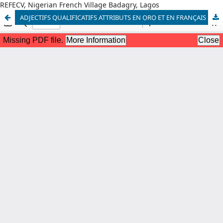
REFECV, Nigerian French Village Badagry, Lagos
ADJECTIFS QUALIFICATIFS ATTRIBUTS EN ỌRỌ ET EN FRANÇAIS : ETUDE CONTRASTIVE ET IMPLICATIONS PÉDAGOGIQUES