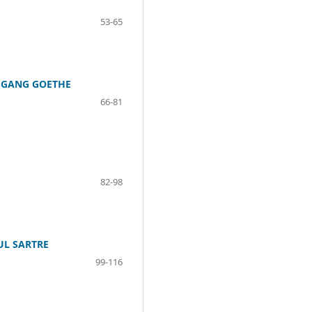
53-65
LFGANG GOETHE
66-81
82-98
UL SARTRE
99-116