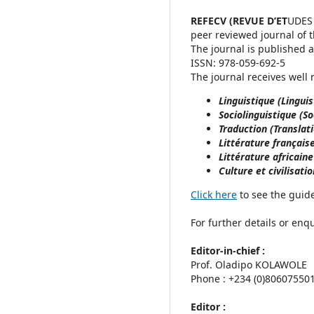
REFECV (REVUE D’ET
UDES 
peer reviewed journal of t
The journal is published 
ISSN: 978-059-692-5
The journal receives well
Linguistique (Linguis
Sociolinguistique (So
Traduction (Translat
Littérature français
Littérature africaine
Culture et civilisati
Click here
to see the guide
For further details or enqu
Editor-in-chief :
Prof. Oladipo KOLAWOLE
Phone : +234 (0)80607550
Editor :