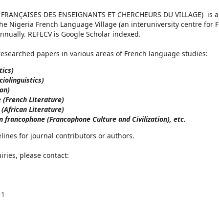
FRANÇAISES DES ENSEIGNANTS ET CHERCHEURS DU VILLAGE) is an 
he Nigeria French Language Village (an interuniversity centre for 
annually. REFECV is Google Scholar indexed.
 researched papers in various areas of French language studies:
tics)
ciolinguistics)
ion)
e (French Literature)
 (African Literature)
on francophone (Francophone Culture and Civilization), etc.
lines for journal contributors or authors.
iries, please contact:
11